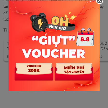
túi xách, phụ nữ có thể sử dụng trong cuộc sống hằng ngày
để tăng thêm vẻ đẹp, phong cách tự tin và mang ý nghĩa
luôn bên cạnh, cùng đồng hành với họ mọi lúc mọi nơi.
Tin tức liên quan
Thu Mua Microsoft Surface Cũ – Uy
Surface Book 2
Tín & Giá Tốt Tại Hà Nội
Tưởng Cho Dân 
Tạo Nội Dung
16/08/2025
13/08/2025