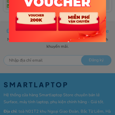
✅ Miễn phí vận chuyển
✅ Miễn phí vận chuyển
✅ Trả góp 0%
✅ Trả góp 0%
Đăng ký nhận tin từ Smartlaptop Store
Nhận thông tin sản phẩm mới nhất và các chương trình
khuyến mãi.
Đăng ký
Hệ thống cửa hàng Smartlaptop Store chuyên bán lẻ
Surface, máy tính laptop, phụ kiện chính hãng - Giá tốt.
Địa chỉ:
toà N01T2 khu Ngoại Giao Đoàn, Bắc Từ Liêm, Hà