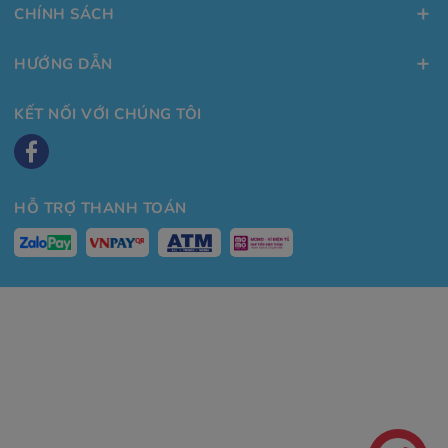
CHÍNH SÁCH
HƯỚNG DẪN
KẾT NỐI VỚI CHÚNG TÔI
HỖ TRỢ THANH TOÁN