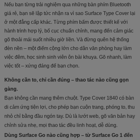
Nếu bạn từng trải nghiệm qua những bàn phím Bluetooth
giá rẻ, bạn sẽ lập tức nhận ra vì sao Surface Type Cover lại
ở một đẳng cấp khác. Từng phím bấm được thiết kế với
hành trình hợp lý, bố cục chuẩn chỉnh, mang đến cảm giác
gõ thoải mái suốt nhiều giờ liền. Và đừng quên hệ thống
đèn nền – một điểm cộng lớn cho dân văn phòng hay làm
việc đêm, học sinh sinh viên ôn bài khuya. Gõ nhanh, làm
việc tốt – xứng đáng để bạn chọn.
Không cần to, chỉ cần đúng – thao tác nào cũng gọn
gàng.
Bạn không cần mang thêm chuột. Type Cover 1840 có bàn
di cảm ứng tiện lợi, cho phép bạn cuộn trang, phóng to, thu
nhỏ chỉ bằng đầu ngón tay. Dù là lướt web, gõ văn bản hay
chỉnh sửa nhẹ, mọi thao tác đều linh hoạt, dễ dùng.
Dùng Surface Go nào cũng hợp – từ Surface Go 1 đến