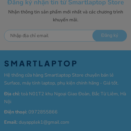
Đăng ký nhận tin từ Smartlaptop Store
Nhận thông tin sản phẩm mới nhất và các chương trình
khuyến mãi.
Đăng ký
Hệ thống cửa hàng Smartlaptop Store chuyên bán lẻ
Surface, máy tính laptop, phụ kiện chính hãng - Giá tốt.
Địa chỉ:
toà N01T2 khu Ngoại Giao Đoàn, Bắc Từ Liêm, Hà
Nội
Điện thoại:
0972855866
Email:
duyapplek1@gmail.com