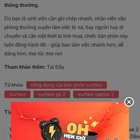
thông thường.
Dù bạn là sinh viên cần ghi chép nhanh, nhân viên văn
phòng thường xuyên làm việc từ xa, hay người hay di
chuyển và cần một thiết bị linh hoạt, chiếc bàn phím này
luôn đồng hành tốt – giúp bạn làm việc nhanh hơn, dễ
dàng hơn, mọi lúc mọi nơi
Tham khảo thêm:
Tại Đây
Từ khóa:
công dụng của bàn phím surface
Surface
surface go 2
surface laptop 3
Tin tức liên quan
Thu Mua Microsoft Surface Cũ – Uy
Surface Book 2
Tín & Giá Tốt Tại Hà Nội
Tưởng Cho Dân 