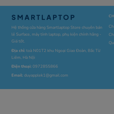
Pin bền bỉ, dùng cả ngày không lo hết.
CH
Hoàn hảo cho học tập, làm việc văn phòng, lập trình, 
Ch
Hệ thống cửa hàng Smartlaptop Store chuyên bán
👉
MacBook Pro M1 RAM 16GB SSD 256GB
là lựa 
lẻ Surface, máy tính laptop, phụ kiện chính hãng -
Ch
nhưng mạnh mẽ, ổn định, và sang trọng
– đáp ứng tố
Giá tốt.
Qu
Địa chỉ:
toà N01T2 khu Ngoại Giao Đoàn, Bắc Từ
Liêm, Hà Nội
Điện thoại:
0972855866
Email:
duyapplek1@gmail.com