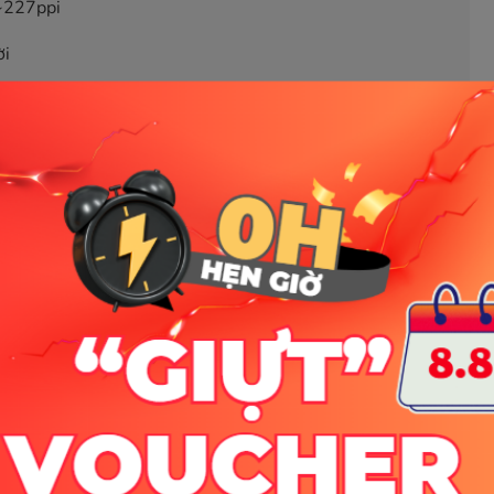
~227ppi
ời
g, tự nhiên, lý tưởng cho chỉnh sửa ảnh/video, thiết kế
ăng cao và 4 nhân tiết kiệm điện, xử lý mạnh mẽ nhưng
ultimedia.
g dụng nặng cùng lúc vẫn trơn tru.
mở ứng dụng chỉ trong tích tắc.
aptop cùng phân khúc.