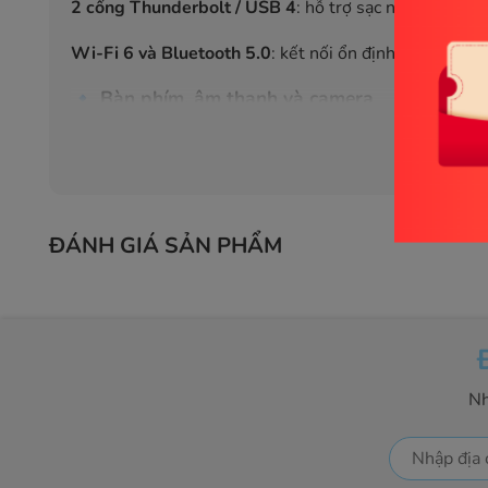
2 cổng Thunderbolt / USB 4
: hỗ trợ sạc nhanh, truyề
Wi-Fi 6 và Bluetooth 5.0
: kết nối ổn định, nhanh chó
🔹
Bàn phím, âm thanh và camera
Magic Keyboard + Touch Bar
: gõ êm ái, phản hồi nhan
Xem
Force Touch Trackpad
: điều khiển chính xác, hỗ trợ c
Loa stereo hỗ trợ Dolby Atmos
: âm thanh sống động,
ĐÁNH GIÁ SẢN PHẨM
3 mic chất lượng studio
: thu âm rõ ràng khi học onlin
Camera FaceTime HD 720p
: kết hợp xử lý hình ảnh 
🔹
Ưu điểm nổi bật
Thiết kế cao cấp, gọn nhẹ, dễ di chuyển.
Nh
Màn hình Retina rực rỡ, chân thực.
Hiệu năng mạnh mẽ nhờ chip M1 và RAM 16GB.