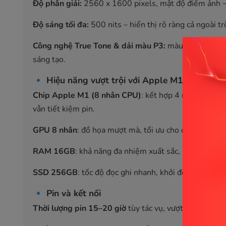
Độ phân giải:
2560 x 1600 pixels, mật độ điểm ảnh 
Độ sáng tối đa:
500 nits – hiển thị rõ ràng cả ngoài tr
Công nghệ True Tone & dải màu P3:
màu sắc sống độn
sáng tạo.
🔹
Hiệu năng vượt trội với Apple M1
Chip Apple M1 (8 nhân CPU)
: kết hợp 4 nhân hiệu n
vẫn tiết kiệm pin.
GPU 8 nhân
: đồ họa mượt mà, tối ưu cho công việc m
RAM 16GB
: khả năng đa nhiệm xuất sắc, mở nhiều ứn
SSD 256GB
: tốc độ đọc ghi nhanh, khởi động máy và 
🔹
Pin và kết nối
Thời lượng pin 15–20 giờ
tùy tác vụ, vượt xa nhiều l