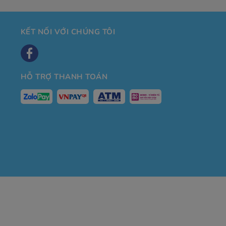
KẾT NỐI VỚI CHÚNG TÔI
HỖ TRỢ THANH TOÁN