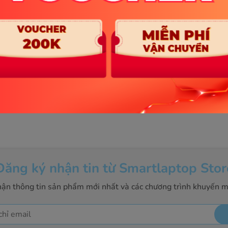
n dữ liệu tốc độ cao, kết nối màn hình ngoài 6K.
ng.
h, tiện lợi khi thao tác.
 thêm
ử chỉ đa điểm.
 trong trẻo.
e hoặc họp trực tuyến.
từ chip M1, cải thiện chất lượng video call.
Đăng ký nhận tin từ Smartlaptop Stor
ận thông tin sản phẩm mới nhất và các chương trình khuyến m