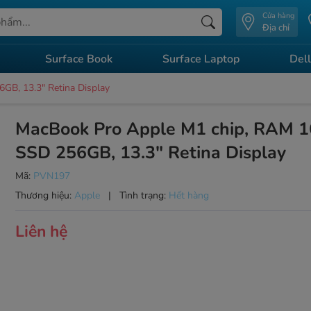
Cửa hàng
Địa chỉ
Surface Book
Surface Laptop
Dell
B, 13.3" Retina Display
MacBook Pro Apple M1 chip, RAM 1
SSD 256GB, 13.3" Retina Display
Mã:
PVN197
Thương hiệu:
Apple
|
Tình trạng:
Hết hàng
Liên hệ