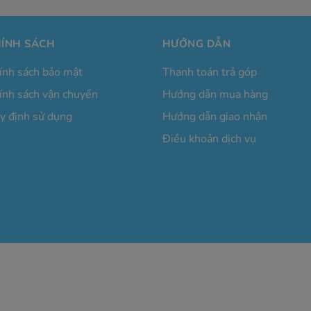
ÍNH SÁCH
HƯỚNG DẪN
chỉnh sửa ảnh/video và sáng tạo nội dung.
ính sách bảo mật
Thanh toán trả góp
chọn hoàn hảo cho những ai cần một chiếc laptop
nhỏ gọn
ính sách vận chuyển
Hướng dẫn mua hàng
t từ công việc hằng ngày đến các tác vụ chuyên nghiệp.
y định sử dụng
Hướng dẫn giao nhận
Điều khoản dịch vụ