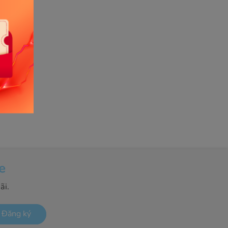
e
ãi.
Đăng ký