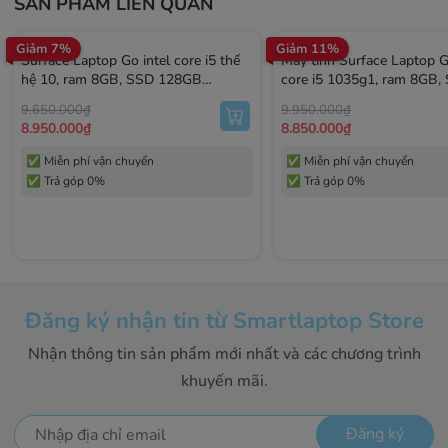
SẢN PHẨM LIÊN QUAN
Giảm 7%
Giảm 11%
Surface Laptop Go intel core i5 thế
Máy tính Surface Laptop G
hệ 10, ram 8GB, SSD 128GB
core i5 1035g1, ram 8GB,
Likenew
128GB Likenew
9.650.000₫
9.950.000₫
8.950.000₫
8.850.000₫
✅ Miễn phí vận chuyển
✅ Miễn phí vận chuyển
✅ Trả góp 0%
✅ Trả góp 0%
Đăng ký nhận tin từ Smartlaptop Store
Nhận thông tin sản phẩm mới nhất và các chương trình
khuyến mãi.
Đăng ký