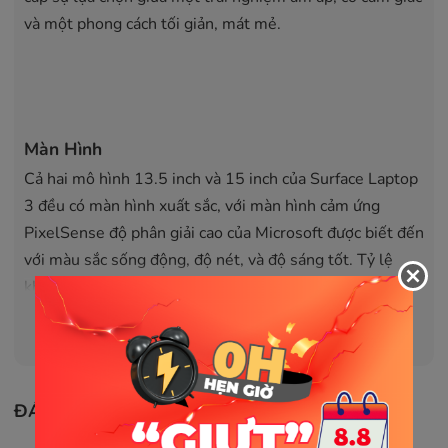
và một phong cách tối giản, mát mẻ.
Màn Hình
Cả hai mô hình 13.5 inch và 15 inch của Surface Laptop
3 đều có màn hình xuất sắc, với màn hình cảm ứng
PixelSense độ phân giải cao của Microsoft được biết đến
với màu sắc sống động, độ nét, và độ sáng tốt. Tỷ lệ
khung hình 3:2 tiếp tục cung cấp một bức tranh tuyệt
vời cho năng suất và sáng tạo nội dung hơn so với các tỷ
Xem thêm
lệ màn hình laptop truyền thống.
Hiệu Suất
ĐÁNH GIÁ SẢN PHẨM
Hiệu suất được nâng cấp đáng kể trên Surface Laptop 3,
với Microsoft cung cấp các tùy chọn cho cả bộ vi xử lý