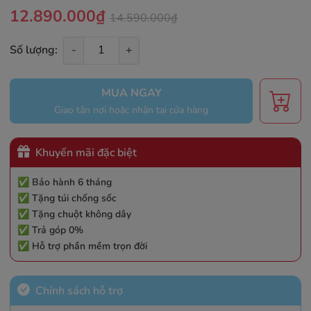
12.890.000₫
14.590.000₫
Số lượng:
-
+
MUA NGAY
Giao tận nơi hoặc nhận tại cửa hàng
Khuyến mãi đặc biệt
✅ Bảo hành 6 tháng
✅ Tặng túi chống sốc
✅ Tặng chuột không dây
✅ Trả góp 0%
✅ Hỗ trợ phần mềm trọn đời
Chính sách hỗ trợ