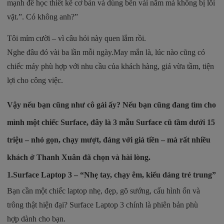
mạnh để học thiết kế cơ bản và dùng bền vài năm mà không bị lỗi
vặt.”. Có không anh?”
Tôi mỉm cười – vì câu hỏi này quen lắm rồi.
Nghe đâu đó vài ba lần mỗi ngày.May mắn là, lúc nào cũng có
chiếc máy phù hợp với nhu cầu của khách hàng, giá vừa tầm, tiện
lợi cho công việc.
Vậy nếu bạn cũng như cô gái ấy?
Nếu bạn cũng đang tìm cho
mình một chiếc Surface, đây là 3 mẫu Surface cũ tầm dưới 15
triệu – nhỏ gọn, chạy mượt, đáng với giá tiền – mà rất nhiều
khách ở Thanh Xuân đã chọn và hài lòng.
1.
Surface Laptop 3 – “Nhẹ tay, chạy êm, kiểu dáng trẻ trung”
Bạn cần một chiếc laptop nhẹ, đẹp, gõ sướng, cấu hình ổn và
trông thật hiện đại? Surface Laptop 3 chính là phiên bản phù
hợp dành cho bạn.