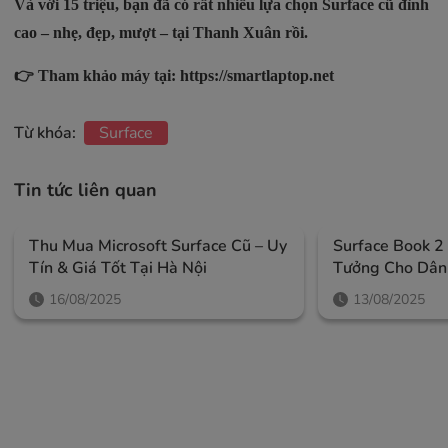
Và với 15 triệu, bạn đã có rất nhiều lựa chọn Surface cũ đỉnh
cao – nhẹ, đẹp, mượt – tại Thanh Xuân rồi.
👉 Tham khảo máy tại:
https://smartlaptop.net
Từ khóa:
Surface
Tin tức liên quan
Thu Mua Microsoft Surface Cũ – Uy
Surface Book 2
Tín & Giá Tốt Tại Hà Nội
Tưởng Cho Dân 
Tạo Nội Dung
16/08/2025
13/08/2025