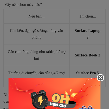
Vậy nên chọn máy nào?
Nếu bạn...
Thì chọn...
Cần bền, đẹp, gõ sướng, dùng văn
Surface Laptop
phòng
3
Cần cảm ứng, dùng như tablet, hỗ trợ
Surface Book 2
bút
Thường di chuyển, cần dùng 4G mọi
Surface Pro 5
lúc
LTE
Nhưng chọn máy thôi chưa đủ – chọn đúng chỗ mua mới
quan trọng