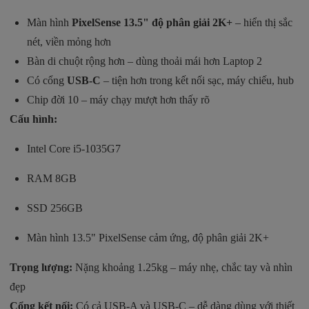
Màn hình
PixelSense 13.5" độ phân giải 2K+
– hiển thị sắc
nét, viền mỏng hơn
Bàn di chuột rộng hơn – dùng thoải mái hơn Laptop 2
Có cổng
USB‑C
– tiện hơn trong kết nối sạc, máy chiếu, hub
Chip đời 10 – máy chạy mượt hơn thấy rõ
Cấu hình:
Intel Core i5-1035G7
RAM 8GB
SSD 256GB
Màn hình 13.5" PixelSense cảm ứng, độ phân giải 2K+
Trọng lượng:
Nặng khoảng 1.25kg – máy nhẹ, chắc tay và nhìn
đẹp
Cổng kết nối:
Có cả USB‑A và USB‑C – dễ dàng dùng với thiết