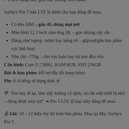
Surface Pro 5 bản LTE là dành cho bạn đáng để mua.
Có khe SIM –
gắn 4G dùng mọi nơi
Màn hình 12.3 inch cảm ứng 2K – gọn nhưng cực sắc
Dùng như laptop, tablet hay bảng vẽ – gập/mở/gắn bàn phím
cực linh hoạt
Nhẹ chỉ ~770g – cho vào balo hay túi tote đều vừa
Cấu hình:
Core i5 7300U, RAM 8GB, SSD 256GB
Bút & bàn phím:
Hỗ trợ đầy đủ (mua kèm)
Pin:
6–8 tiếng sử dụng thực tế
💬 “Em hay đi lại, làm việc không cố định, và cần một thiết bị nhỏ
– dùng được mọi nơi” ➜ Pro 5 LTE là loại máy đáng để mua.
💰
Giá:
10 – 12 triệu tùy bộ kèm bàn phím. Mua tại đây:
Surface
Pro 5