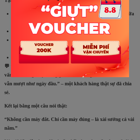
Tại Smartlaptop – bạn không chỉ mua máy, bạn còn mua:
Máy zin, đẹp từ 95% trở lên – đã test kỹ, không sửa chữa
main
Bảo hành tháng, hỗ trợ đổi trả nếu lỗi
Ship toàn quốc, cài sẵn phần mềm, nhận máy là dùng
được
Tư vấn đúng – test máy cùng khách – không mập mờ
💬 “Ở đây họ không ép mua. Họ hỏi kỹ mình cần gì, rồi tư
vấn đưa đúng máy, đúng giá. Mình mang về xài 1 năm rồi,
vẫn mượt như ngày đầu.” – một khách hàng thật sự đã chia
sẻ.
Kết lại bằng một câu nói thật:
“Không cần máy đắt. Chỉ cần máy đúng – là xài sướng cả vài
năm.”