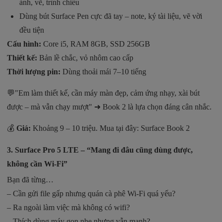
ảnh, vẽ, trình chiếu
Dùng bút Surface Pen cực đã tay – note, ký tài liệu, vẽ vời
đều tiện
Cấu hình:
Core i5, RAM 8GB, SSD 256GB
Thiết kế:
Bản lề chắc, vỏ nhôm cao cấp
Thời lượng pin:
Dùng thoải mái 7–10 tiếng
💬"Em làm thiết kế, cần máy màn đẹp, cảm ứng nhạy, xài bút
được – mà vẫn chạy mượt" ➜ Book 2 là lựa chọn đáng cân nhắc.
💰
Giá:
Khoảng 9 – 10 triệu. Mua tại đây:
Surface Book 2
3.
Surface Pro 5 LTE – “Mang đi đâu cũng dùng được,
không cần Wi-Fi”
Bạn đã từng…
– Cần gửi file gấp nhưng quán cà phê Wi-Fi quá yếu?
– Ra ngoài làm việc mà không có wifi?
– Thích dùng máy gọn nhẹ nhưng vẫn mạnh?