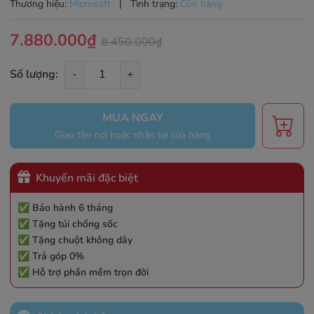
Thương hiệu:
Microsoft
|
Tình trạng:
Còn hàng
7.880.000₫
8.450.000₫
Số lượng:
-
+
MUA NGAY
Giao tận nơi hoặc nhận tại cửa hàng
Khuyến mãi đặc biệt
✅ Bảo hành 6 tháng
✅ Tặng túi chống sốc
✅ Tặng chuột không dây
✅ Trả góp 0%
✅ Hỗ trợ phần mềm trọn đời