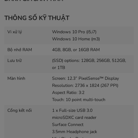
xuất, cung cấp không gian dọc rộng rãi cho việc đọc và
chỉnh sửa tài liệu.
THÔNG SỐ KỸ THUẬT
Vi xử lý
Windows 10 Pro (i5,i7)
Windows 10 Home (m3)
Bộ nhớ RAM
4GB, 8GB, or 16GB RAM
Lưu trữ
(SSD) options: 128GB, 256GB, 512GB,
or 1TB
Màn hình
Screen: 12.3” PixelSense™ Display
Resolution: 2736 x 1824 (267 PPI)
Aspect Ratio: 3:2
Hiệu Suất
Touch: 10 point multi-touch
Được trang bị một loạt bộ vi xử lý Intel Core thế hệ thứ
Cổng kết nối
1 x Full-size USB 3.0
7 (các tùy chọn m3, i5 và i7), Surface Pro có khả năng xử
microSDXC card reader
lý mọi thứ từ các tác vụ hàng ngày đến các ứng dụng
Surface Connect
nặng hơn, tùy thuộc vào cấu hình. Thiết kế không quạt
3.5mm Headphone jack