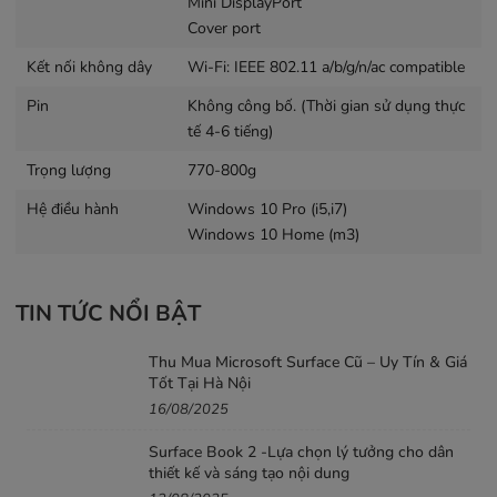
Mini DisplayPort
trên các phiên bản m3 và i5 giúp cho máy hoạt động mà
Cover port
không phát ra bất kỳ tiếng ồn nào. mặc dù phiên bản i7
bao gồm quạt để làm mát bổ sung.
Kết nối không dây
Wi-Fi: IEEE 802.11 a/b/g/n/ac compatible
Pin
Không công bố. (Thời gian sử dụng thực
tế 4-6 tiếng)
Trọng lượng
770-800g
Hệ điều hành
Windows 10 Pro (i5,i7)
Windows 10 Home (m3)
TIN TỨC NỔI BẬT
Thu Mua Microsoft Surface Cũ – Uy Tín & Giá
Thời Lượng Pin
Tốt Tại Hà Nội
16/08/2025
Một trong những cải tiến đáng kể so với Surface Pro 4 là
thời lượng pin. Microsoft tuyên bố lên đến 13.5 giờ xem
Surface Book 2 -Lựa chọn lý tưởng cho dân
video, một sự tăng đáng kể giải quyết một trong những
thiết kế và sáng tạo nội dung