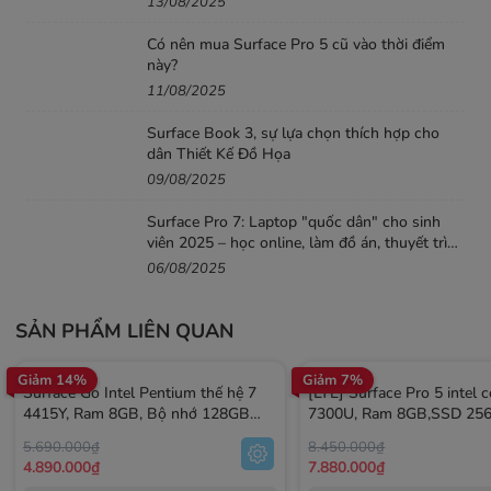
13/08/2025
chỉ trích chính của người tiền nhiệm. Điều này làm cho
Surface Pro trở thành một lựa chọn hấp dẫn cho người
Có nên mua Surface Pro 5 cũ vào thời điểm
dùng cần một thiết bị có thể kéo dài qua một ngày làm
này?
11/08/2025
việc hoặc di chuyển.
Surface Book 3, sự lựa chọn thích hợp cho
Kết Nối và Cổng
dân Thiết Kế Đồ Họa
Surface Pro có một cổng USB 3.0, một mini
09/08/2025
DisplayPort, một đầu đọc thẻ microSD và một cổng
Surface Pro 7: Laptop "quốc dân" cho sinh
Surface Connect cho sạc và docking. Mặc dù thiếu USB-
viên 2025 – học online, làm đồ án, thuyết trình
C được lưu ý, các tùy chọn kết nối có sẵn phủ đủ nhu cầu.
mượt
06/08/2025
SẢN PHẨM LIÊN QUAN
Giảm 14%
Giảm 7%
Surface Go Intel Pentium thế hệ 7
[LTE] Surface Pro 5 intel c
4415Y, Ram 8GB, Bộ nhớ 128GB
7300U, Ram 8GB,SSD 25
Likenew (đã bao gồm bàn phím)
Likenew (đã bao gồm bàn
5.690.000₫
8.450.000₫
1807
4.890.000₫
7.880.000₫