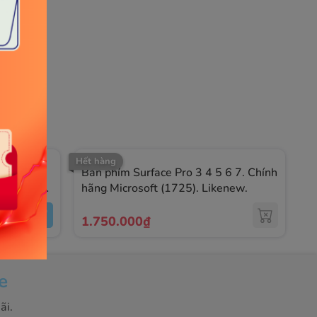
Hết hàng
Type
Bàn phím Surface Pro 3 4 5 6 7. Chính
M
crosoft -
hãng Microsoft (1725). Likenew.
S
t
1.750.000₫
8
e
ãi.