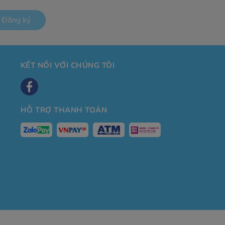
Đăng ký
KẾT NỐI VỚI CHÚNG TÔI
HỖ TRỢ THANH TOÁN