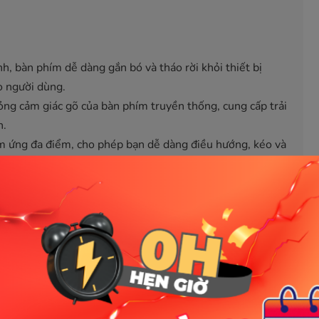
nh, bàn phím dễ dàng gắn bó và tháo rời khỏi thiết bị
ho người dùng.
ng cảm giác gõ của bàn phím truyền thống, cung cấp trải
n.
ảm ứng đa điểm, cho phép bạn dễ dàng điều hướng, kéo và
mượt mà.
ng, nhẹ, dễ dàng mang theo bên mình, biến chiếc Surface
u cầu.
 gập lại để bảo vệ màn hình Surface Pro khỏi bụi bẩn và
rface Pro 4, 5, 6, và 7, đảm bảo một sự kết nối và hiệu
 bất kỳ ai muốn tận dụng tối đa sức mạnh và sự linh hoạt
thoải mái khi đánh máy trong thời gian dài, cần một giải