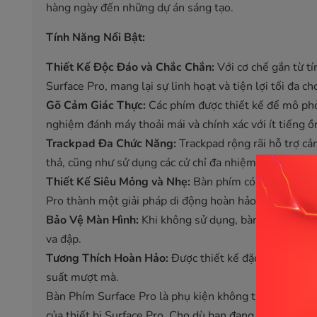
hàng ngày đến những dự án sáng tạo.
Tính Năng Nổi Bật:
Thiết Kế Độc Đáo và Chắc Chắn:
Với cơ chế gắn từ tí
Surface Pro, mang lại sự linh hoạt và tiện lợi tối đa c
Gõ Cảm Giác Thực:
Các phím được thiết kế để mô phỏ
nghiệm đánh máy thoải mái và chính xác với ít tiếng ồ
Trackpad Đa Chức Năng:
Trackpad rộng rãi hỗ trợ c
thả, cũng như sử dụng các cử chỉ đa nhiệm một cách 
Thiết Kế Siêu Mỏng và Nhẹ:
Bàn phím có thiết kế mỏ
Pro thành một giải pháp di động hoàn hảo cho mọi nh
Bảo Vệ Màn Hình:
Khi không sử dụng, bàn phím có thể
va đập.
Tương Thích Hoàn Hảo:
Được thiết kế đặc biệt cho Su
suất mượt mà.
Bàn Phím Surface Pro là phụ kiện không thể thiếu cho
của thiết bị Surface Pro. Cho dù bạn đang tìm kiếm sự 