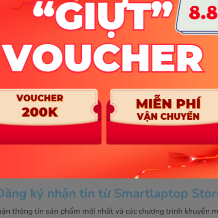
ình, Bàn Phím Surface Pro đều là sự lựa chọn hoàn hảo.
 Surface Pen. Bút cảm ứng
Bàn phím Surface Go 1 2 3 
g Microsoft
Cover (1840). Chính hãng Mi
Likenew
₫
1.050.000₫
Đăng ký nhận tin từ Smartlaptop Stor
ận thông tin sản phẩm mới nhất và các chương trình khuyến m