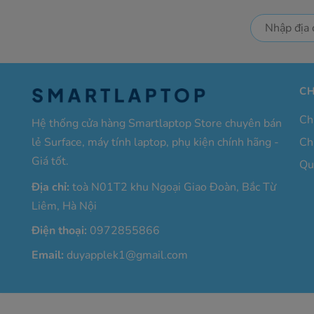
CH
Ch
Hệ thống cửa hàng Smartlaptop Store chuyên bán
lẻ Surface, máy tính laptop, phụ kiện chính hãng -
Ch
Giá tốt.
Qu
Địa chỉ:
toà N01T2 khu Ngoại Giao Đoàn, Bắc Từ
Liêm, Hà Nội
Điện thoại:
0972855866
Email:
duyapplek1@gmail.com