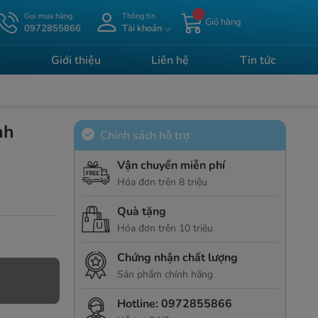
Gọi mua hàng
Thông tin
Giỏ hàng
0972855866
Tài khoản
Giới thiệu
Liên hệ
Tin tức
nh
Chính sách hỗ trợ
Vận chuyển miễn phí
Hóa đơn trên 8 triệu
Quà tặng
Hóa đơn trên 10 triệu
Chứng nhận chất lượng
Sản phẩm chính hãng
Hotline:
0972855866