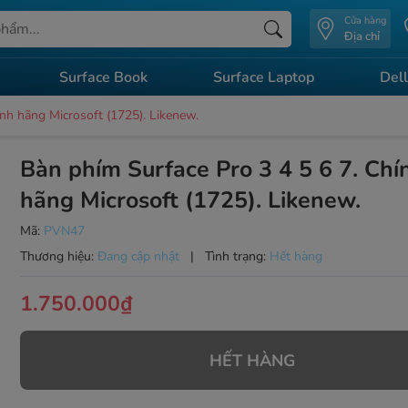
Cửa hàng
Địa chỉ
Surface Book
Surface Laptop
Dell
ính hãng Microsoft (1725). Likenew.
Bàn phím Surface Pro 3 4 5 6 7. Chí
hãng Microsoft (1725). Likenew.
Mã:
PVN47
Thương hiệu:
Đang cập nhật
|
Tình trạng:
Hết hàng
1.750.000₫
HẾT HÀNG