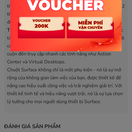
thọ pin, chuột Surface cho phép bạn làm việc lên đến 12
tháng với một lần thay pin, giúp bạn giảm thiểu sự gián
đoạn do phải sạc hoặc thay pin thường xuyên.
Tích Hợp Hoàn Hảo với Windows:
Chuột Surface được
tối ưu hóa để làm việc mượt mà với Windows, hỗ trợ tất
cả các cử chỉ và chức năng của hệ điều hành, từ cử chỉ
cuộn đến truy cập nhanh các tính năng như Action
Center và Virtual Desktops.
Chuột Surface không chỉ là một phụ kiện - nó là sự mở
rộng của không gian làm việc của bạn, được thiết kế để
nâng cao hiệu suất công việc và trải nghiệm giải trí. Với
thiết kế tinh tế và hiệu năng vượt trội, nó là sự lựa chọn
lý tưởng cho mọi người dùng thiết bị Surface.
ĐÁNH GIÁ SẢN PHẨM