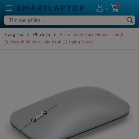
Trang chủ
Phụ kiện
Microsoft Surface Mouse - chuột
Surface chính hãng, bảo hành 12 tháng [New]