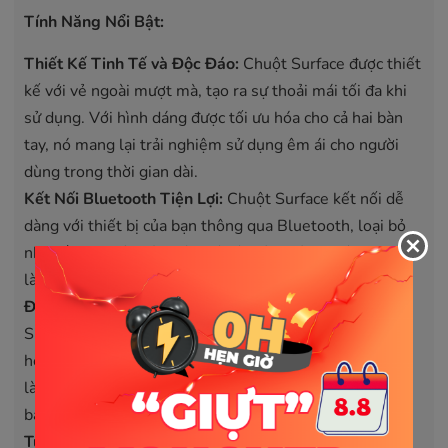
Tính Năng Nổi Bật:
Thiết Kế Tinh Tế và Độc Đáo:
Chuột Surface được thiết
kế với vẻ ngoài mượt mà, tạo ra sự thoải mái tối đa khi
sử dụng. Với hình dáng được tối ưu hóa cho cả hai bàn
tay, nó mang lại trải nghiệm sử dụng êm ái cho người
dùng trong thời gian dài.
Kết Nối Bluetooth Tiện Lợi:
Chuột Surface kết nối dễ
dàng với thiết bị của bạn thông qua Bluetooth, loại bỏ
nhu cầu cho dây cáp rườm rà và giải phóng không gian
làm việc của bạn.
Độ Phản Hồi Cao:
Với công nghệ BlueTrack, chuột
Surface cung cấp khả năng theo dõi chính xác trên hầu
hết các bề mặt, từ bàn làm việc đến sofa hoặc thậm chí
là thảm, cho phép bạn làm việc một cách linh hoạt từ
bất kỳ đâu.
Tuổi Thọ Pin Dài Lâu:
Được thiết kế để tối ưu hóa tuổi